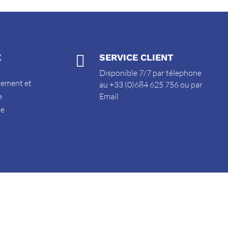
E

SERVICE CLIENT
Disponible 7/7 par télephone
sement et
au +33 (0)684 625 756 ou par
e
Email
de