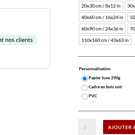
20x30 cm / 8x12 in
30x
40x60 cm / 16x24 in
50
60x90 cm / 24x36 in
70
t nos clients
110x160 cm / 43x63 in
Personnalisation
Papier luxe 290g
Cadre en bois noir
PVC
quantité
AJOUTER 
de