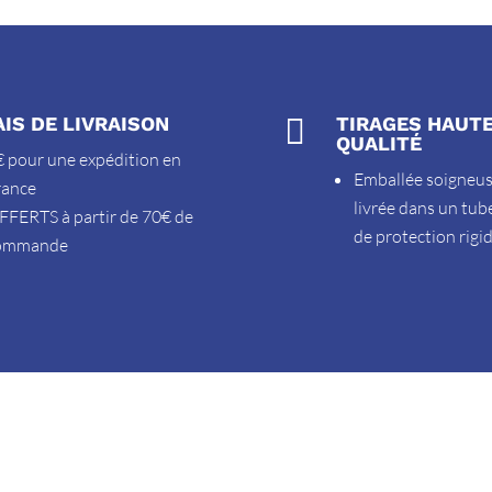
AIS DE LIVRAISON

TIRAGES HAUT
QUALITÉ
 pour une expédition en
Emballée soigneu
rance
livrée dans un tub
FFERTS à partir de 70€ de
de protection rigi
ommande