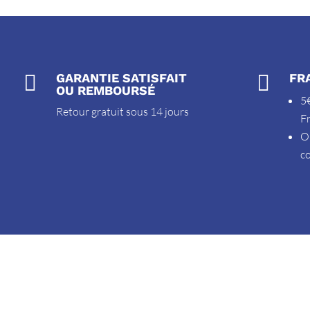

GARANTIE SATISFAIT

FR
OU REMBOURSÉ
5€
Retour gratuit sous 14 jours
F
O
c