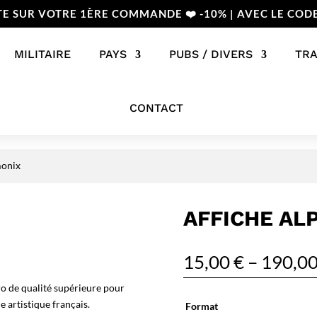
TE SUR VOTRE 1ÈRE COMMANDE ❤️ -10% | AVEC LE COD
MILITAIRE
PAYS
PUBS / DIVERS
TR
CONTACT
monix
AFFICHE AL
15,00
€
–
190,0
o de qualité supérieure pour
 artistique français.
Format