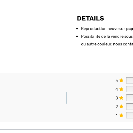
Affiche
Alpes
Chamonix
DETAILS
Reproduction neuve sur
pap
Possibilité de la vendre sou
ou autre couleur, nous cont
5
4
3
2
1