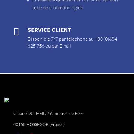
tube de protection rigide

SERVICE CLIENT
Disponible 7/7 par télephone au +33 (0)684
625 756 ou par
Email
Claude DUTHEIL, 79, impasse de Pées
40150 HOSSEGOR (France)