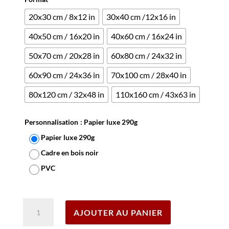
20x30 cm / 8x12 in
30x40 cm /12x16 in
40x50 cm / 16x20 in
40x60 cm / 16x24 in
50x70 cm / 20x28 in
60x80 cm / 24x32 in
60x90 cm / 24x36 in
70x100 cm / 28x40 in
80x120 cm / 32x48 in
110x160 cm / 43x63 in
Personnalisation
: Papier luxe 290g
Papier luxe 290g
Cadre en bois noir
PVC
Effacer
quantité
AJOUTER AU PANIER
de
Affiche