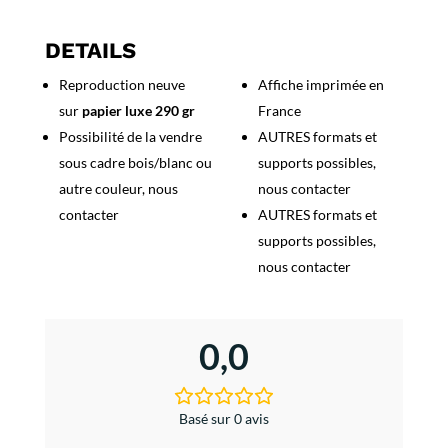
3
Vitesses,
DETAILS
la
Reproduction neuve
Affiche imprimée en
Voix
sur
papier luxe 290 gr
France
de
son
Possibilité de la vendre
AUTRES formats et
Maitre
sous cadre bois/blanc ou
supports possibles,
autre couleur, nous
nous contacter
contacter
AUTRES formats et
supports possibles,
nous contacter
0,0
Basé sur 0 avis